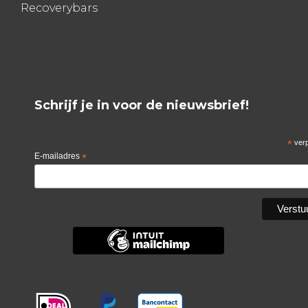
Recoverybars
Schrijf je in voor de nieuwsbrief!
*
verp
E-mailadres
*