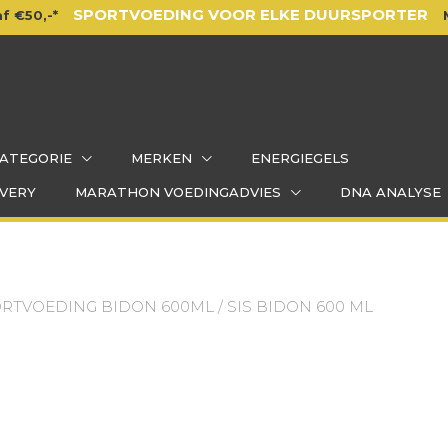
SPORTVOEDING VOOR ELKE DUURSPORTER
f €50,-*
ATEGORIE
MERKEN
ENERGIEGELS
VERY
MARATHON VOEDINGADVIES
DNA ANALYSE
ORTVOEDING BIDON 600ML
/ SIS BIDON 600 ML