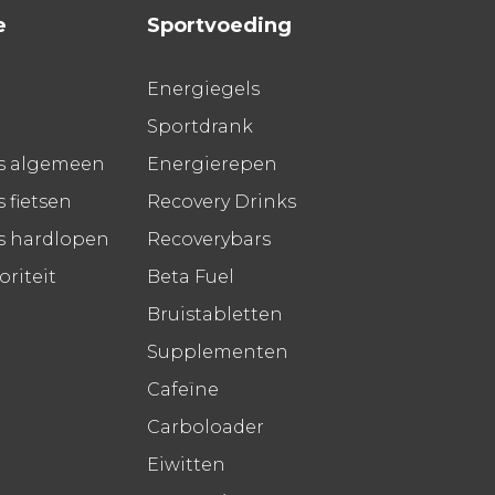
e
Sportvoeding
Energiegels
Sportdrank
s algemeen
Energierepen
 fietsen
Recovery Drinks
s hardlopen
Recoverybars
riteit
Beta Fuel
Bruistabletten
Supplementen
Cafeïne
Carboloader
Eiwitten