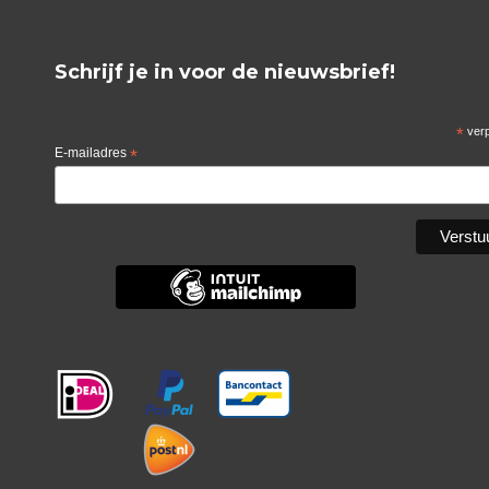
Schrijf je in voor de nieuwsbrief!
*
verp
E-mailadres
*