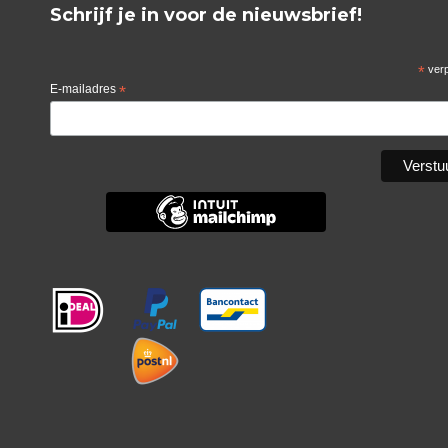
Schrijf je in voor de nieuwsbrief!
*
verp
E-mailadres
*