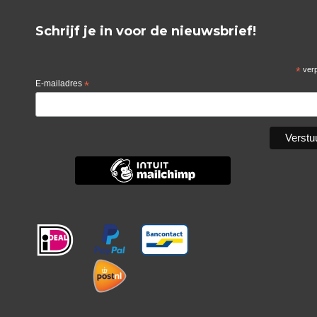
Schrijf je in voor de nieuwsbrief!
*
verp
E-mailadres
*