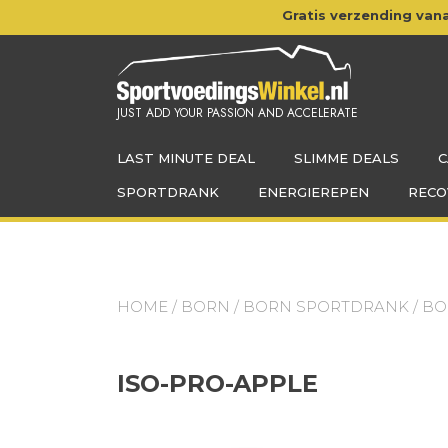
Doorgaan
Gratis verzending vana
naar
inhoud
JUST ADD YOUR PASSION AND ACCELERATE
LAST MINUTE DEAL
SLIMME DEALS
C
SPORTDRANK
ENERGIEREPEN
RECO
HOME
/
BORN
/
BORN SPORTDRANK
/
BO
ISO-PRO-APPLE