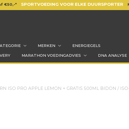
SPORTVOEDING VOOR ELKE DUURSPORTER
f €50,-*
ATEGORIE
MERKEN
ENERGIEGELS
VERY
MARATHON VOEDINGADVIES
DNA ANALYSE
RN ISO PRO APPLE LEMON + GRATIS 500ML BIDON
/ IS