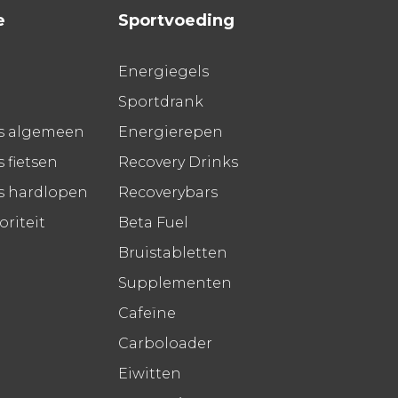
e
Sportvoeding
Energiegels
Sportdrank
s algemeen
Energierepen
 fietsen
Recovery Drinks
s hardlopen
Recoverybars
riteit
Beta Fuel
Bruistabletten
Supplementen
Cafeïne
Carboloader
Eiwitten