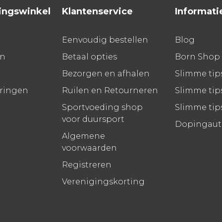
ingswinkel
Klantenservice
Informati
Eenvoudig bestellen
Blog
en
Betaal opties
Born Shop
Bezorgen en afhalen
Slimme tip
aringen
Ruilen en Retourneren
Slimme tips
Sportvoeding shop
Slimme tip
voor duursport
Dopingauto
Algemene
voorwaarden
Registreren
Verenigingskorting