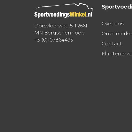
Sportvoed
Over ons
Dorsvloerweg 511 2661
MN Bergschenhoek
Onze merk
+31(0)107864495
Contact
Klantenerv