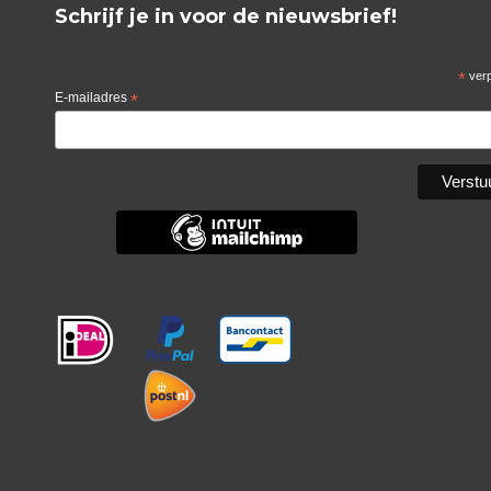
Schrijf je in voor de nieuwsbrief!
*
verp
E-mailadres
*