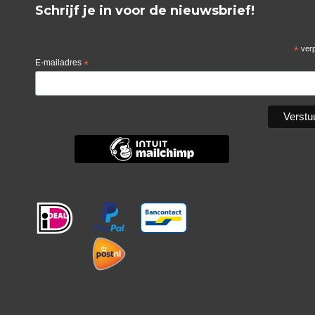
Schrijf je in voor de nieuwsbrief!
*
verp
E-mailadres
*