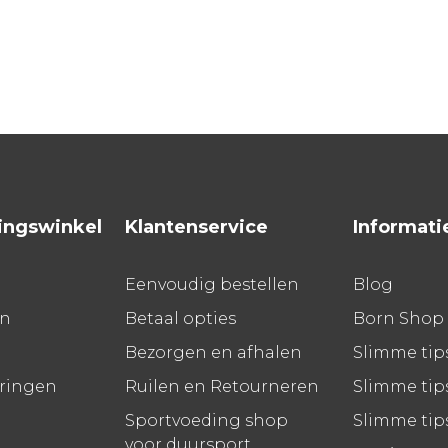
ingswinkel
Klantenservice
Informati
Eenvoudig bestellen
Blog
en
Betaal opties
Born Shop
Bezorgen en afhalen
Slimme tip
aringen
Ruilen en Retourneren
Slimme tips
Sportvoeding shop
Slimme tip
voor duursport