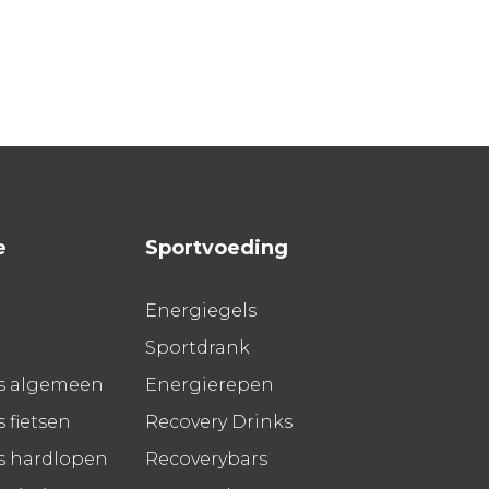
e
Sportvoeding
Energiegels
Sportdrank
s algemeen
Energierepen
 fietsen
Recovery Drinks
s hardlopen
Recoverybars