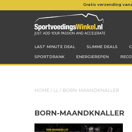
Doorgaan
Gratis verzending vana
naar
inhoud
JUST ADD YOUR PASSION AND ACCELERATE
LAST MINUTE DEAL
SLIMME DEALS
C
SPORTDRANK
ENERGIEREPEN
RECO
HOME
/
LL
/ BORN-MAANDKNALLER
BORN-MAANDKNALLER