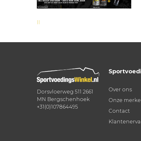
Bericht
ll
navigatie
Sportvoed
Over ons
Dorsvloerweg 511 2661
MN Bergschenhoek
Onze merk
+31(0)107864495
Contact
Klantenerv