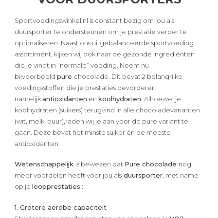
Sportvoedingswinkel.nl is constant bezig om jou als
duursporter te ondersteunen om je prestatie verder te
optimaliseren. Naast ons uitgebalanceerde sportvoeding
assortiment, kijken wij ook naar de gezonde ingrediënten
die je vindt in “normale” voeding. Neem nu
bijvoorbeeld
pure
chocolade. Dit bevat 2 belangrijke
voedingsstoffen die je prestaties bevorderen
namelijk
antioxidanten
en
koolhydraten
. Alhoewel je
koolhydraten (suikers) terugvind in alle chocoladevarianten
(wit, melk, puur),raden wij je aan voor de pure variant te
gaan. Deze bevat het minste suiker én de meeste
antioxidanten.
Wetenschappelijk
is bewezen dat
Pure chocolade
nog
meer voordelen heeft voor jou als
duursporter
, met name
op je
loopprestaties
:
1. Grotere aerobe capaciteit