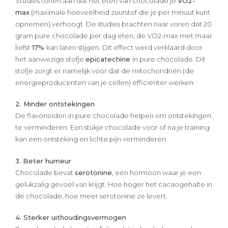
Studies tonen aan dat het eten van chocolade je
VO2-
max
(maximale hoeveelheid zuurstof die je per minuut kunt
opnemen) verhoogt. De studies brachten naar voren dat 20
gram pure chocolade per dag eten, de VO2-max met maar
liefst
17%
kan laten stijgen. Dit effect werd verklaard door
het aanwezige stofje
epicatechine
in pure chocolade. Dit
stofje zorgt er namelijk voor dat de mitochondriën (de
energieproducenten van je cellen) efficiënter werken.
2. Minder ontstekingen
De flavonoïden in pure chocolade helpen om ontstekingen
te verminderen. Een stukje chocolade voor of na je training
kan een ontsteking en lichte pijn verminderen.
3. Beter humeur
Chocolade bevat
serotonine
, een hormoon waar je een
gelukzalig gevoel van krijgt. Hoe hoger het cacaogehalte in
de chocolade, hoe meer serotonine ze levert.
4. Sterker uithoudingsvermogen