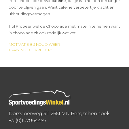
Pure chocolade bevat
cafeïne
, dat je kan helpen om langer
door te blijven gaan. Want cafeïne verbetert je kracht en
uithoudingsvermogen.
Tip! Probeer wel de Chocolade met mate in te nemen want
in chocolade zit ook redelijk wat vet.
MOTIVATIE BIJ KOUD WEER
Bericht
TRAINING TOERRIJDERS
navigatie
Dorsvloerweg 511 2661 MN Bergschenhoek
+31(0)107864495