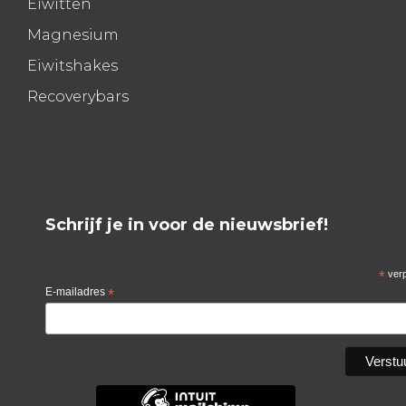
Eiwitten
Magnesium
Eiwitshakes
Recoverybars
Schrijf je in voor de nieuwsbrief!
*
verp
E-mailadres
*