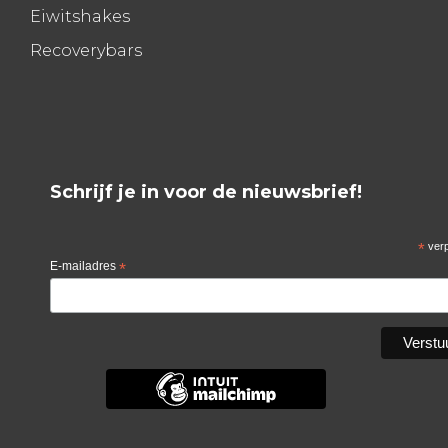
Eiwitshakes
Recoverybars
Schrijf je in voor de nieuwsbrief!
*
verp
E-mailadres
*