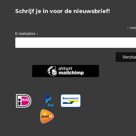
Schrijf je in voor de nieuwsbrief!
*
verp
E-mailadres
*