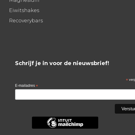
Magnesium
Eiwitshakes
Recoverybars
Schrijf je in voor de nieuwsbrief!
*
verp
E-mailadres
*