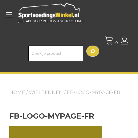
Doorgaan
naar
Toggle
inhoud
JUST ADD YOUR PASSION AND ACCELERATE
navigatie
0
Z
o
e
k
e
n
HOME
/
WIELRENNEN
/ FB-LOGO-MYPAGE-FR
FB-LOGO-MYPAGE-FR