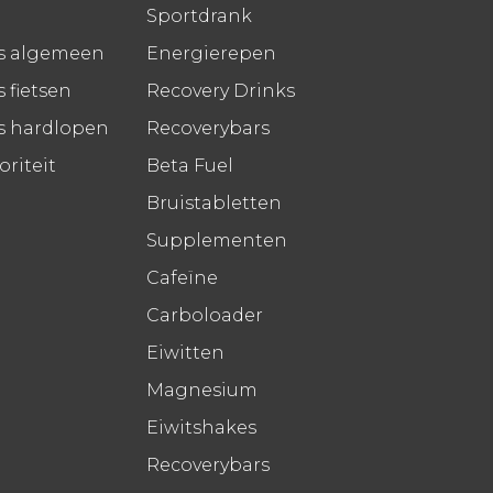
Sportdrank
s algemeen
Energierepen
 fietsen
Recovery Drinks
s hardlopen
Recoverybars
riteit
Beta Fuel
Bruistabletten
Supplementen
Cafeïne
Carboloader
Eiwitten
Magnesium
Eiwitshakes
Recoverybars