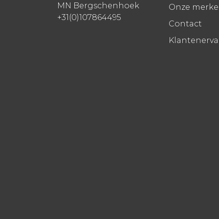
MN Bergschenhoek
Onze merk
+31(0)107864495
Contact
Klantenerv