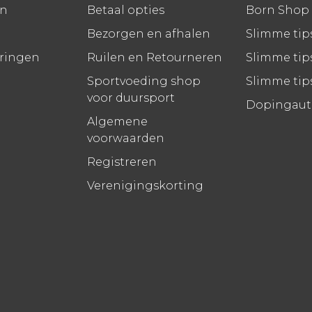
en
Betaal opties
Born Shop
Bezorgen en afhalen
Slimme tip
aringen
Ruilen en Retourneren
Slimme tips
Sportvoeding shop
Slimme tip
voor duursport
Dopingauto
Algemene
voorwaarden
Registreren
Verenigingskorting