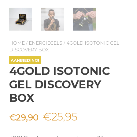
HOME
/
ENERGIEGELS
/ 4GOLD ISOTONIC GEL
DISCOVERY BOX
AANBIEDING!
4GOLD ISOTONIC
GEL DISCOVERY
BOX
Oorspronkelijke
Huidige
€
25,95
€
29,90
prijs
prijs