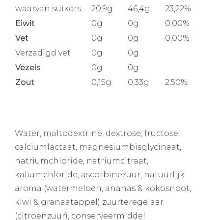
waarvan suikers
20,9g
46,4g
23,22%
Eiwit
0g
0g
0,00%
Vet
0g
0g
0,00%
Verzadigd vet
0g
0g
Vezels
0g
0g
Zout
0,15g
0,33g
2,50%
Water, maltodextrine, dextrose, fructose,
calciumlactaat, magnesiumbisglycinaat,
natriumchloride, natriumcitraat,
kaliumchloride, ascorbinezuur, natuurlijk
aroma (watermeloen, ananas & kokosnoot,
kiwi & granaatappel) zuurteregelaar
(citroenzuur), conserveermiddel