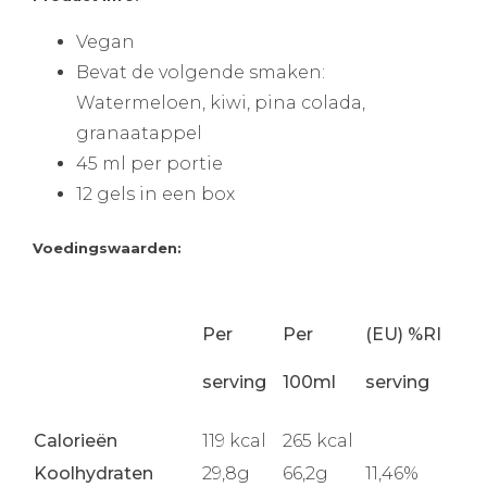
Vegan
Bevat de volgende smaken:
Watermeloen, kiwi, pina colada,
granaatappel
45 ml per portie
12 gels in een box
Voedingswaarden:
Per
Per
(EU) %RI
serving
100ml
serving
Calorieën
119 kcal
265 kcal
Koolhydraten
29,8g
66,2g
11,46%