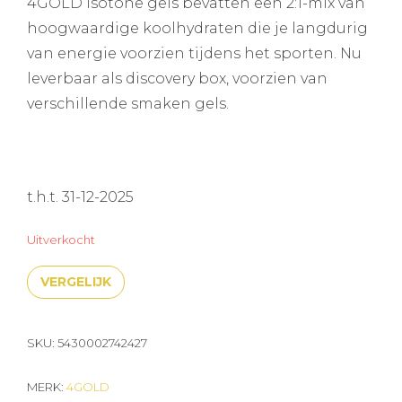
4GOLD isotone gels bevatten een 2:1-mix van
was:
is:
hoogwaardige koolhydraten die je langdurig
van energie voorzien tijdens het sporten. Nu
€29,90.
€25,95.
leverbaar als discovery box, voorzien van
verschillende smaken gels.
t.h.t. 31-12-2025
Uitverkocht
VERGELIJK
SKU:
5430002742427
MERK:
4GOLD