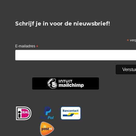
Schrijf je in voor de nieuwsbrief!
*
verp
E-mailadres
*