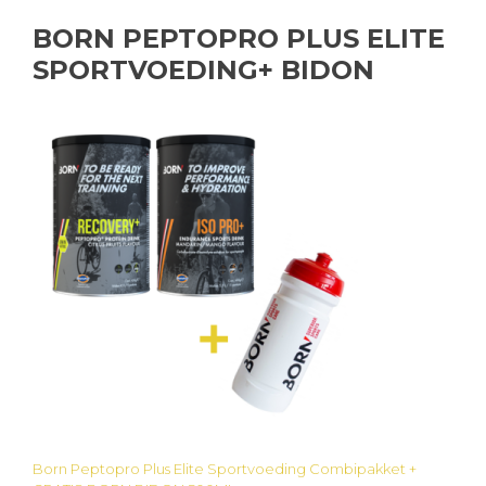
BORN PEPTOPRO PLUS ELITE
SPORTVOEDING+ BIDON
Born Peptopro Plus Elite Sportvoeding Combipakket +
Bericht