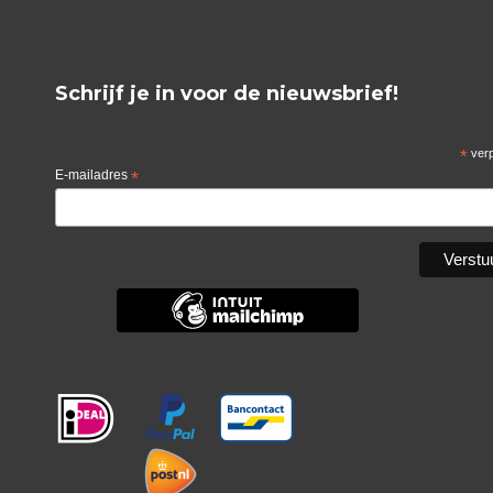
Schrijf je in voor de nieuwsbrief!
*
verp
E-mailadres
*