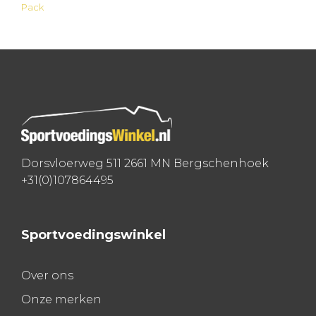
Bericht
Pack
navigatie
Dorsvloerweg 511 2661 MN Bergschenhoek
+31(0)107864495
Sportvoedingswinkel
Over ons
Onze merken