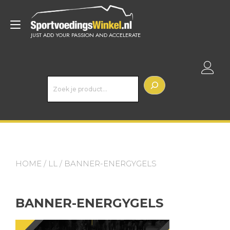
Doorgaan
naar
Toggle
inhoud
JUST ADD YOUR PASSION AND ACCELERATE
navigatie
Z
o
e
k
e
n
HOME
/
LL
/ BANNER-ENERGYGELS
BANNER-ENERGYGELS