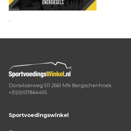
ll
Bericht
navigatie
Dorsvloerweg 511 2661 MN Bergschenhoek
+31(0)107864495
Sportvoedingswinkel