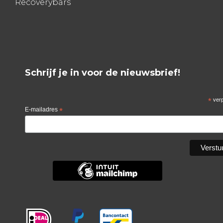
Recoverybars
Schrijf je in voor de nieuwsbrief!
*
verp
E-mailadres
*